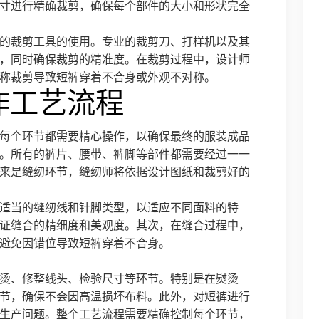
寸进行精确裁剪，确保每个部件的大小和形状完全
的裁剪工具的使用。专业的裁剪刀、打样机以及其
，同时确保裁剪的精准度。在裁剪过程中，设计师
称裁剪导致短裤穿着不合身或外观不对称。
作工艺流程
每个环节都需要精心操作，以确保最终的服装成品
。所有的裤片、腰带、裤脚等部件都需要经过一一
来是缝纫环节，缝纫师将依据设计图纸和裁剪好的
适当的缝纫线和针脚类型，以适应不同面料的特
证缝合的精细度和美观度。其次，在缝合过程中，
避免因错位导致短裤穿着不合身。
烫、修整线头、检验尺寸等环节。特别是在熨烫
节，确保不会因高温损坏布料。此外，对短裤进行
生产问题。整个工艺流程需要精确控制每个环节，