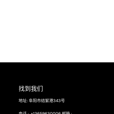
找到我们
地址: 阜阳市结絮港343号
电话 :
+13659630006
邮箱 :